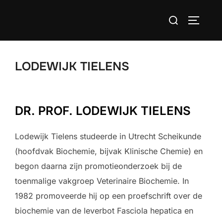
Ga
Zoek
naar
TOGGLE
naar:
de
inhoud
LODEWIJK TIELENS
DR. PROF. LODEWIJK TIELENS
Lodewijk Tielens studeerde in Utrecht Scheikunde
(hoofdvak Biochemie, bijvak Klinische Chemie) en
begon daarna zijn promotieonderzoek bij de
toenmalige vakgroep Veterinaire Biochemie.
In
1982 promoveerde
hij
op een proefschrift over de
biochemie van de leverbot Fasciola hepatica en