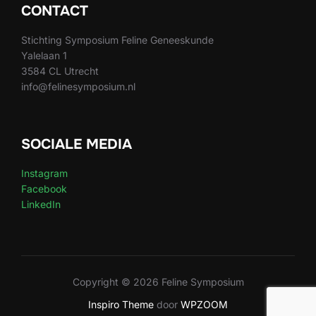
CONTACT
Stichting Symposium Feline Geneeskunde
Yalelaan 1
3584 CL Utrecht
info@felinesymposium.nl
SOCIALE MEDIA
Instagram
Facebook
LinkedIn
Copyright © 2026 Feline Symposium
Inspiro Theme
door
WPZOOM