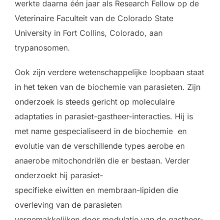
werkte daarna éé
n jaar als Research Fellow op de
Veterinaire Faculteit va
n de Colorado State
University i
n Fort Collins, Colorado
, aan
trypanosomen
.
Ook
zijn
verdere wetenschappelijke loopbaan
staat
in het teken
van de biochemie van parasieten
.
Zijn
onderzoek is steeds gericht op moleculaire
adaptaties in parasiet-gastheer-interacties.
Hij
is
met name gespecialiseerd in de biochemie
en
evolutie
van de verschillende types aerobe en
anaerobe mitochondriën die er bestaan. Verder
onderzoekt hij
parasiet-
specifieke
eiwitten
en
membraan-
lipiden
die
overleving v
an de parasieten
vergemakkelijken
door modulatie van de gastheer-