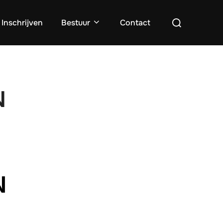
Zoek
Inschrijven
Bestuur
Contact
naar:
N
N