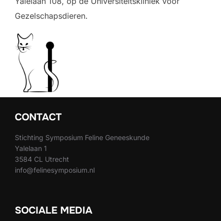
Yalelaan 108, op de Universiteitskliniek voor
Gezelschapsdieren.
CONTACT
Stichting Symposium Feline Geneeskunde
Yalelaan 1
3584 CL Utrecht
info@felinesymposium.nl
SOCIALE MEDIA