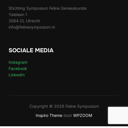
Stichting Symposium Feline Geneeskunde
Yalelaan 1
3584 CL Utrecht
info@felinesymposium.nl
SOCIALE MEDIA
Instagram
Facebook
LinkedIn
Copyright © 2026 Feline Symposium
Inspiro Theme
door
WPZOOM