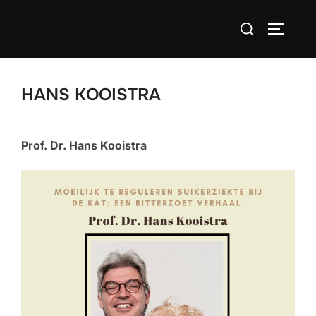
Ga
Zoek
naar
TOGGLE
naar:
de
inhoud
HANS KOOISTRA
Prof. Dr. Hans Kooistra