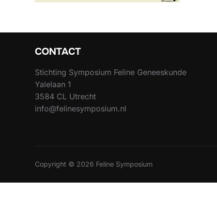
CONTACT
Stichting Symposium Feline Geneeskunde
Yalelaan 1
3584 CL Utrecht
info@felinesymposium.nl
Copyright © 2026 Feline Symposium